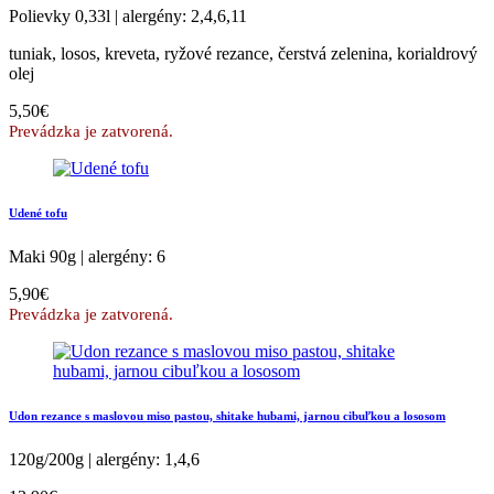
Polievky
0,33l | alergény: 2,4,6,11
tuniak, losos, kreveta, ryžové rezance, čerstvá zelenina, korialdrový
olej
5,50€
Prevádzka je zatvorená.
Udené tofu
Maki
90g | alergény: 6
5,90€
Prevádzka je zatvorená.
Udon rezance s maslovou miso pastou, shitake hubami, jarnou cibuľkou a lososom
120g/200g | alergény: 1,4,6