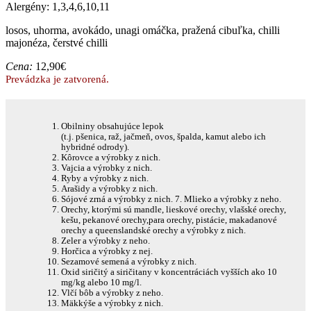
Alergény: 1,3,4,6,10,11
losos, uhorma, avokádo, unagi omáčka, pražená cibuľka, chilli
majonéza, čerstvé chilli
Cena:
12,90€
Prevádzka je zatvorená.
Obilniny obsahujúce lepok
(t.j. pšenica, raž, jačmeň, ovos, špalda, kamut alebo ich
hybridné odrody).
Kôrovce a výrobky z nich.
Vajcia a výrobky z nich.
Ryby a výrobky z nich.
Arašidy a výrobky z nich.
Sójové zrná a výrobky z nich. 7. Mlieko a výrobky z neho.
Orechy, ktorými sú mandle, lieskové orechy, vlašské orechy,
kešu, pekanové orechy,para orechy, pistácie, makadanové
orechy a queenslandské orechy a výrobky z nich.
Zeler a výrobky z neho.
Horčica a výrobky z nej.
Sezamové semená a výrobky z nich.
Oxid siričitý a siričitany v koncentráciách vyšších ako 10
mg/kg alebo 10 mg/l.
Vlčí bôb a výrobky z neho.
Mäkkýše a výrobky z nich.