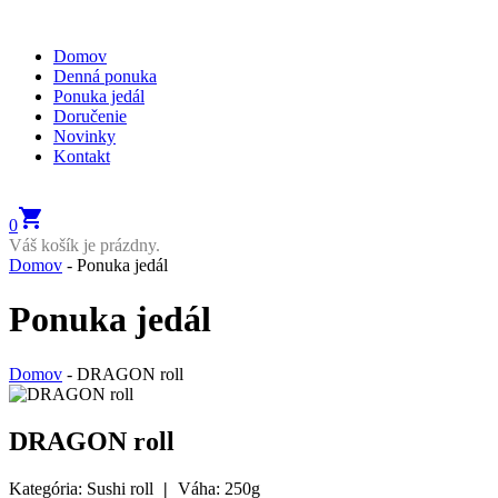
Domov
Denná ponuka
Ponuka jedál
Doručenie
Novinky
Kontakt
shopping_cart
0
Váš košík je prázdny.
Domov
-
Ponuka jedál
Ponuka jedál
Domov
-
DRAGON roll
DRAGON roll
Kategória: Sushi roll
|
Váha: 250g