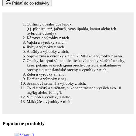
shopping_cart
Pridať do objednávky
Obilniny obsahujúce lepok
(t.j. pšenica, raž, jačmeň, ovos, špalda, kamut alebo ich
hybridné odrody).
Kôrovce a výrobky z nich.
Vajcia a výrobky z nich.
Ryby a výrobky z nich.
Arašidy a výrobky z nich.
Sójové zrná a výrobky z nich. 7. Mlieko a výrobky z neho.
Orechy, ktorými sú mandle, lieskové orechy, vlašské orechy,
kešu, pekanové orechy,para orechy, pistácie, makadanové
orechy a queenslandské orechy a výrobky z nich.
Zeler a výrobky z neho.
Horčica a výrobky z nej.
Sezamové semená a výrobky z nich.
Oxid siričitý a siričitany v koncentráciách vyšších ako 10
mg/kg alebo 10 mg/l.
Vlčí bôb a výrobky z neho.
Mäkkýše a výrobky z nich.
Populárne produkty