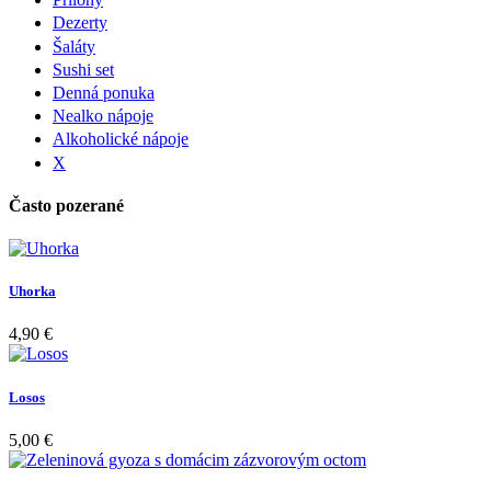
Dezerty
Šaláty
Sushi set
Denná ponuka
Nealko nápoje
Alkoholické nápoje
X
Často pozerané
Uhorka
4,90 €
Losos
5,00 €