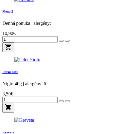
Menu 2
Denná ponuka
| alergény:
10,90€
shopping_cart
Údené tofu
Nigiri
40g | alergény: 6
3,50€
shopping_cart
Kreveta