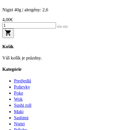
Nigiri
40g | alergény: 2,6
4,00€
shopping_cart
Košík
Váš košík je prázdny.
Kategórie
Predjedlá
Polievky
Poke
Wok
Sushi roll
Maki
Sashimi
Nigiri
Prílohy