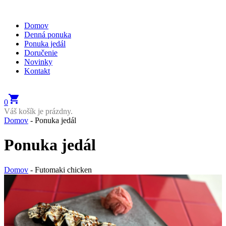
Domov
Denná ponuka
Ponuka jedál
Doručenie
Novinky
Kontakt
shopping_cart
0
Váš košík je prázdny.
Domov
-
Ponuka jedál
Ponuka jedál
Domov
-
Futomaki chicken